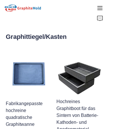
HEIM
Graphittiegel/Kasten
UNTERNEHMEN
PRODUKT
TOP-AUSWAHL
NACHRICHT
LÖSUNGEN
Hochreines
Fabrikangepasste
Graphitboot für das
hochreine
ANGEBOT EINHOLEN
Sintern von Batterie-
quadratische
Kathoden- und
Graphitwanne