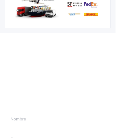
Deje sus datos de
contacto y
nos pondremos en
contacto con usted.
Nombre