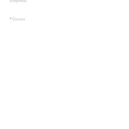
Empresa
ES
Correo
Enviar ahora
Acerca de nosotros
Empresa
Noticias