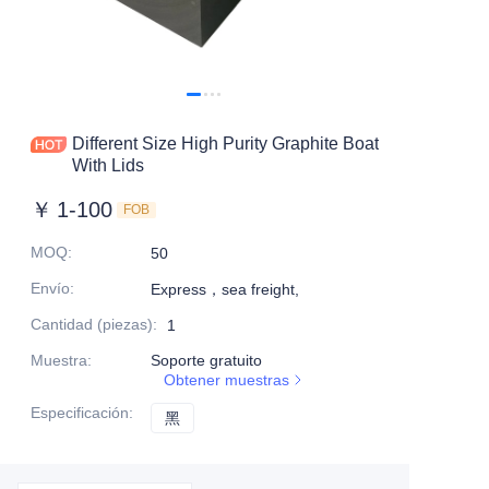
Different Size High Purity Graphite Boat
With Lids
￥
1-100
FOB
MOQ
:
50
Envío
:
Express，sea freight,
Cantidad (piezas)
:
1
Muestra
:
Soporte gratuito
Obtener muestras
Especificación
:
黑
黑