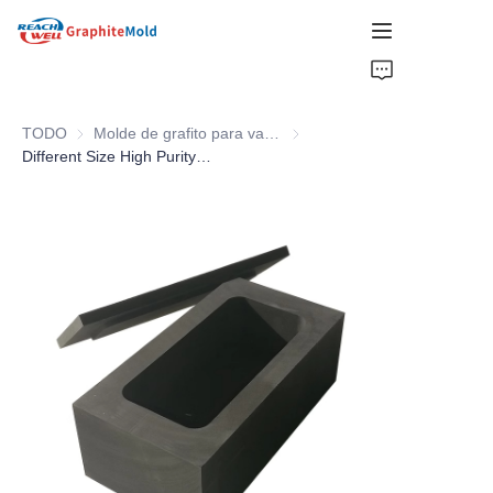
HOGAR
TODO
Molde de grafito para varillas
Molde de grafito para varillas
COMPAÑÍA
Different Size High Purity Graphite Boat With Lids
PRODUCTO
SELECCIONES CALIENTES
NOTICIAS
SOLUCIONES
SOLICITAR PRESUPUESTO