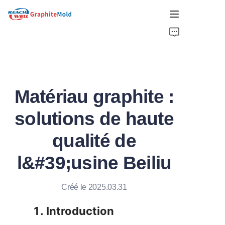
MAISON
ENTREPRISE
Matériau graphite :
PRODUIT
solutions de haute
CHOIX CHAUDS
qualité de
NOUVELLES
l&#39;usine Beiliu
SOLUTIONS
Créé le 2025.03.31
OBTENIR UN DEVIS
1. Introduction