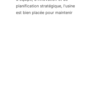
planification stratégique, l'usine 
FR
est bien placée pour maintenir 
son avantage concurrentiel à 
long terme.
7. Conclusion
En conclusion, l'usine de 
matériaux en graphite de 
Huixian Beiliu illustre 
parfaitement l'alliance entre 
tradition et innovation dans 
l'industrie des matériaux en 
graphite. Forte de plus de 30 
ans d'expérience, d'installations 
de pointe et d'une main-
d'œuvre talentueuse, 