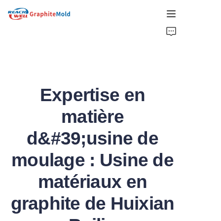
MAISON
ENTREPRISE
Expertise en
PRODUIT
matière
CHOIX CHAUDS
d&#39;usine de
NOUVELLES
moulage : Usine de
SOLUTIONS
matériaux en
OBTENIR UN DEVIS
graphite de Huixian