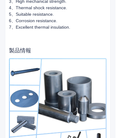
3、High mechanical strength.
4、Thermal shock resistance.
5、Suitable resistance.
6、Corrosion resistance.
7、Excellent thermal insulation.
製品情報