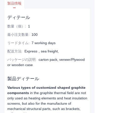
製品情報
ディテール
数量（個）
:
1
最小注文数量
:
100
リードタイム
:
7 working days
配送方法
:
Express，sea freight,
パッケージの説明
:
carton pack, veneer/Plywood
or wooden case
製品ディテール
Various types of customized shaped graphite
components
in the graphite thermal field are not
only used as heating elements and heat insulation
screens, but also for the manufacture of
mechanical structural parts, such as brackets,