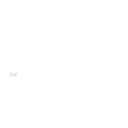
お問い合わせ情報を残
してください。
折り返しご連絡いたし
ます。
JP
名前
会社
メール