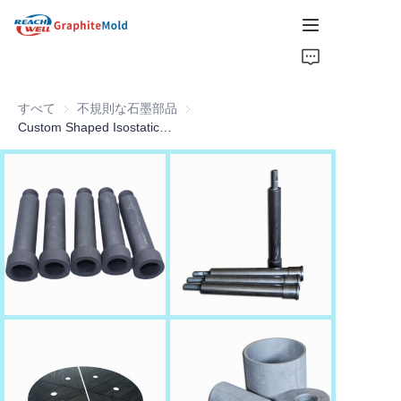
家
すべて
不規則な石墨部品
不規則な石墨部品
会社
Custom Shaped Isostatic Graphite Heating Component
製品
ホットピック
ニュース
ソリューション
見積もりを取得