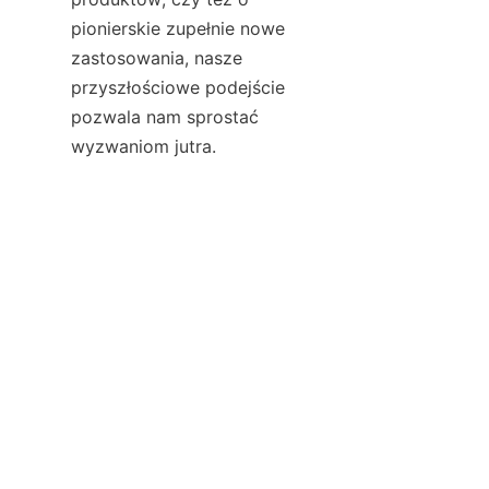
pionierskie zupełnie nowe 
zastosowania, nasze 
przyszłościowe podejście 
pozwala nam sprostać 
PO
wyzwaniom jutra.
Wniosek
Podsumowując, grafit 
izostatyczny jest materiałem 
transformacyjnym, który nadal 
kształtuje przyszłość 
nowoczesnego przemysłu. Jego 
wyjątkowe właściwości i 
wszechstronność sprawiają, że 
jest on niezbędnym zasobem w 
szerokim zakresie zastosowań, 