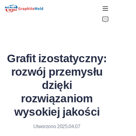
DOM
FIRMA
Grafit izostatyczny:
PRODUKT
rozwój przemysłu
NAJLEPSZE WYBORY
dzięki
AKTUALNOŚCI
rozwiązaniom
ROZWIĄZANIA
wysokiej jakości
UZYSKAJ OFERTĘ
Utworzono 2025.04.07