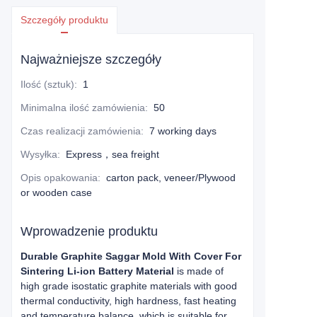
Szczegóły produktu
Najważniejsze szczegóły
Ilość (sztuk)
:
1
Minimalna ilość zamówienia
:
50
Czas realizacji zamówienia
:
7 working days
Wysyłka
:
Express，sea freight
Opis opakowania
:
carton pack, veneer/Plywood
or wooden case
Wprowadzenie produktu
Durable Graphite Saggar Mold With Cover For
Sintering Li-ion Battery Material
is made of
high grade isostatic graphite materials with good
thermal conductivity, high hardness, fast heating
and temperature balance, which is suitable for