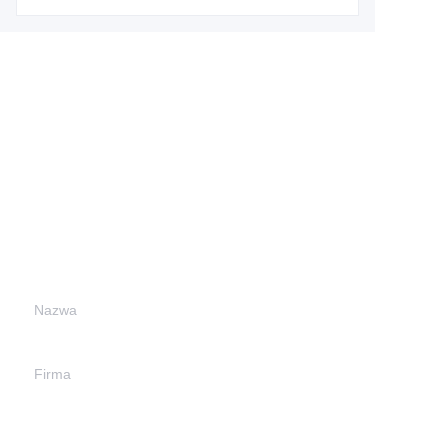
Podaj swoje dane
kontaktowe, a my się
z Tobą
skontaktujemy.
Nazwa
PO
Firma
Mail