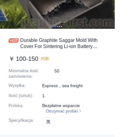
Durable Graphite Saggar Mold With
Cover For Sintering Li-ion Battery
Material
￥
100-150
FOB
Minimalna ilość
50
zamówienia
:
Wysyłka
:
Express，sea freight
Ilość (sztuk)
:
1
Próbka
:
Bezpłatne wsparcie
Otrzymać próbki
Specyfikacja
:
黑
黑