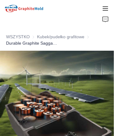
DOM
WSZYSTKO
Kubek/pudełko grafitowe
Kubek/pudełko grafitowe
FIRMA
Durable Graphite Saggar Mold With Cover For Sintering Li-ion Battery Material
PRODUKT
NAJLEPSZE WYBORY
AKTUALNOŚCI
ROZWIĄZANIA
UZYSKAJ OFERTĘ