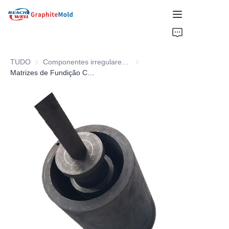
LAR
TUDO
Componentes irregulares de grafite
Componentes irregulares de gr
EMPRESA
Matrizes de Fundição Contínua
PRODUTO
ESCOLHAS QUENTES
NOTÍCIAS
SOLUÇÕES
OBTER COTAÇÃO