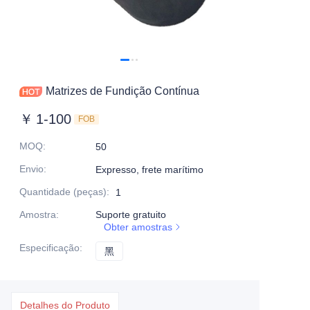
Matrizes de Fundição Contínua
￥
1-100
FOB
MOQ
:
50
Envio
:
Expresso, frete marítimo
Quantidade (peças)
:
1
Amostra
:
Suporte gratuito
Obter amostras
Especificação
:
黑
黑
Detalhes do Produto