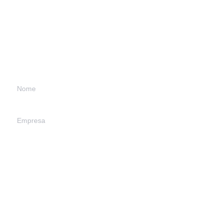
Leave your contact
information and
we will get in touch
with you.
Nome
Empresa
PT
Correio
Send Now